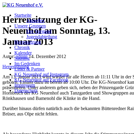
Startseite
Herrensitzung der KG-
Aktuelles
Unsere Gruppen
Neuenhof am Sonntag, 13.
Der Vorstand
Jugendabteilung
Januar 2013
Herrensitzung
Chronik
Kalender
Autor:
admin
14. Dezember 2012
Satzung
Im Gedenken
Herrensitzung
Links & Partner
KG Neuenhof auf Instagram
Am 13. Januar 2013 wird wieder für alle Herren ab 11:11 Uhr in der 
KG Neuenhof auf Facebook
geboten. Einlass dazu ist bereits ab 10:00 Uhr. Die KG-Neuenhof kan
Impressum
präsentieren. Unter anderem geben sich, neben der Prinzengarde Gr
Datenschutz
Hornbruch der KG Neuenhof auch Tanzgarden und Showgruppen aus H
Rönkhausen und Bamenohl die Klinke in die Hand.
Darüber hinaus dürfen natürlich auch die bekannten Büttenredner Rai
Brüser, aus Olpe nicht fehlen.