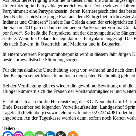
Als besonderes Highlight konnte in diesem Jahr die Stimmungssänger
Unterstützung im Partyschlagerbereich warten. Doch seit zwei Jahren 
Partyhimmel; eine Partyprinzessin, deren Karrieregeschichte das best
dem Nichts schießt die junge Frau aus dem Ruhrgebiet in kürzester Z
Indianer und Chinesen“ landete Ina Colada einen der erfolgreichsten
die Saison 2011 gab es dann einen neuen Partykracher von Ina Colada,
por favor“. So heißt die Partyrakete, mit der die sympathische Sänge
startete. Wenn Ina Colada los legt dann ist Partyalarm angesagt. Da
bis nach Bayern, in Österreich, auf Mallorca und in Bulgarien.
In einem weiteren Programmhöhepunkt wird in diesem Jahr Jürgen Kie
beste karnevalistische Stimmung sorgen.
Für die musikalische Unterhaltung sorgt vor, während und nach dem
den Klängen seiner Musik kann bis in den späten Nachmittag gefeier
Bei der Verpflegung gibt es wieder die gewohnte Bewirtung und die 
Hunger kümmern sich die Frauen der Vorstandsmitglieder und weitere
Es lohnt sich also für die Herrensitzung der KG-Neuenhof am 13. Jan
Ende Dezember bei folgenden Vorverkaufsstellen: Landgasthof Spri
Tageblatt (Plettenberg) sowie telefonisch unter 02722/54981 oder bei 
angeboten. An der Tageskasse werden dann, sofern noch Karten vorha
Teilen